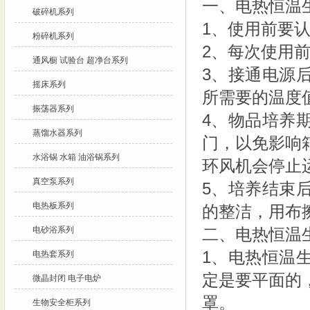
一、电热恒温
破碎机系列
1、使用前要
粉碎机系列
2、每次使用
通风橱 试验台 超净台系列
3、接通电源
摇床系列
所需要的温度
振荡器系列
4、物品培养
蒸馏水器系列
门，以免影响
水浴锅 水箱 油浴锅系列
环风机会停止
真空泵系列
5、培养结束
电热板系列
的整洁，用布
电砂浴系列
二、电热恒温
1、电热恒温
电热套系列
定是要平面的
微晶封闭 电子电炉
罩。
生物安全柜系列