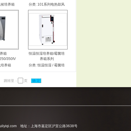
气候培养箱
分类:
101系列电热鼓风
干燥箱
养箱
恒温恒湿培养箱/霉菌培
250/350IV
养箱系列
化培养箱
分类:
恒温恒湿 / 霉菌培
养箱IV型
跳转至：
页
确 定
liyiqi.com 地址：上海市嘉定区沪宜公路3638号