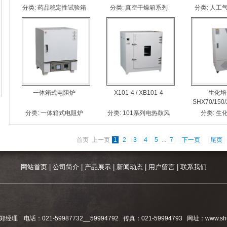
分类:
药品稳定性试验箱
分类:
真空干燥箱系列
分类:
人工
一体箱式电阻炉
X101-4 / XB101-4
生化培
SHX70/150/
分类:
一体箱式电阻炉
分类:
101系列电热鼓风
分类:
生
干燥箱
首页 上一页
1
2
3
4
5
...
7
下一页
尾页
网站首页
|
公司简介
|
产品展示
|
新闻动态
|
用户留言
|
联系我们
：021-59987732__59994792 传真：021-59994793 网址：www.shu