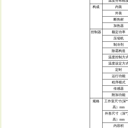
温度分布精
构成
内装
外装
断热材
加热器
控制器
额定功率
压缩机
制冷剂
除霜构造
温度控制方
温度设定方
定时
运行功能
程序模式
传感器
附加功能
规格
工作室尺寸
(
深
*
高）
mm
外形尺寸（深
*
高）
mm
内容积