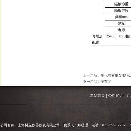
隔板称重
隔板层数
间距
mm
隔板
电源
可增加
RS485
、
USB
接
配置
上一产品
：
生化培养箱 SHX70/15
下一产品
：没有了
网站首页
|
公司简介
|
产
公司名称：上海树立仪器仪表有限公司 联系人：郑经理 电话：021-59987732__59994